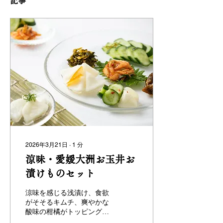
記事
2026年3月21日
∙
1
分
涼味・愛媛大洲お玉井お
漬けものセット
涼味を感じる浅漬け、食欲
がそそるキムチ、爽やかな
酸味の柑橘がトッピングさ
れた酢漬などこれからの季