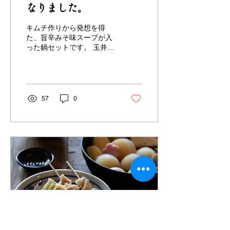
なりました。
キムチ作りから発想を得
た、旨辛みそ味スープが入
った鍋セットです。 玉井特
製キムチと大洲産の里芋を
煮込んで、お好みの具材を
入れたら完成です。 締めは
中華そばを入れても、雑炊
にしても絶品です。（個人
57
0
的には雑炊派です） 11月
から発送スタートです。